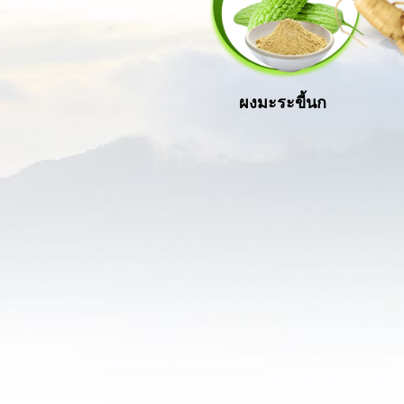
ผงมะระขี้นก